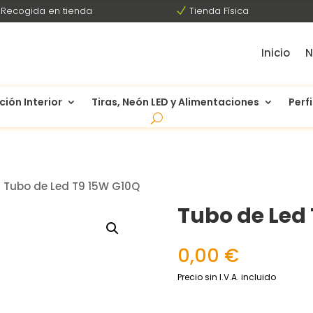
Recogida en tienda
N
Tienda Física
Inicio
N
ción Interior
Tiras, Neón LED y Alimentaciones
Perfi
 Tubo de Led T9 15W G10Q
Tubo de Led
0,00
€
Precio sin I.V.A. incluido