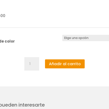
500
e color
Tubo
Añadir al carrito
de
Led
T9
15W
G10Q
cantidad
ueden interesarte