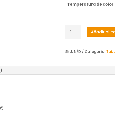
Temperatura de color
Tubo
Añadir al ca
de
Led
T9
SKU:
N/D
Categoría:
Tubo
15W
G10Q
cantidad
0)
35