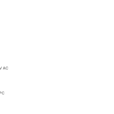
V AC
/PC