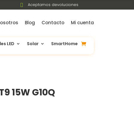

Aceptamos devoluciones
osotros
Blog
Contacto
Mi cuenta
les LED
Solar
SmartHome
 T9 15W G10Q