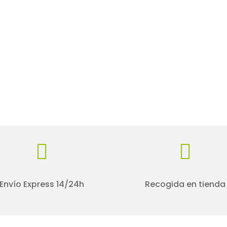


Envío Express 14/24h
Recogida en tienda
ario Tienda
Información General
es-Jueves
Aviso legal