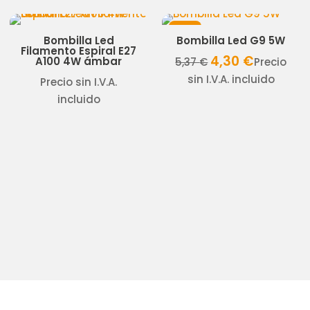
¡Oferta!
Bombilla Led
Bombilla Led G9 5W
Filamento Espiral E27
4,30
€
El
El
A100 4W ámbar
5,37
€
Precio
precio
precio
sin I.V.A. incluido
Precio sin I.V.A.
original
actual
incluido
o
era:
es:
al
5,37 €.
4,30 €.
€.