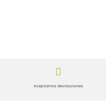

Aceptamos devoluciones
Contacto
Hor
868 958 634 / 601 231 290
Lun