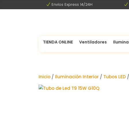
N
Envíos Express 14/24H
N
TIENDA ONLINE
Ventiladores
Ilumina
Inicio
/
Iluminación Interior
/
Tubos LED
/