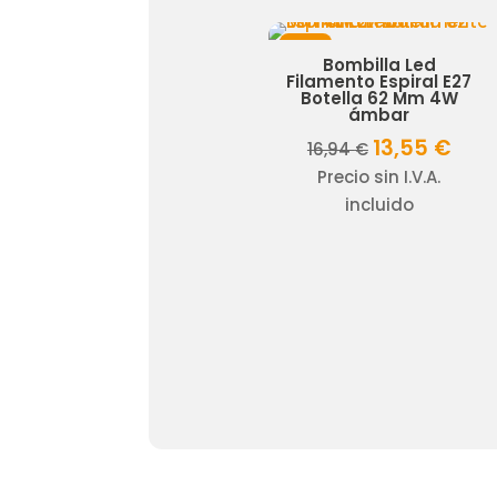
¡Oferta!
¡Oferta!
Bombilla Led
Bombilla Led
Filamento E27 G95
Filamento Espiral E27
6W ámbar
Botella 62 Mm 4W
ámbar
7,01
€
El
El
8,76
€
Precio
13,55
€
El
El
16,94
€
precio
precio
sin I.V.A. incluido
precio
preci
Precio sin I.V.A.
original
actual
original
actu
incluido
era:
es:
era:
es:
8,76 €.
7,01 €.
16,94 €.
13,55 