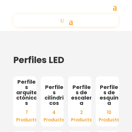
Perfiles LED
Perfile
s
Perfile
Perfile
Perfile
arquite
s
s de
s de
ctónico
cilíndri
escaler
esquin
s
cos
a
a
7
4
2
10
Products
Products
Products
Products