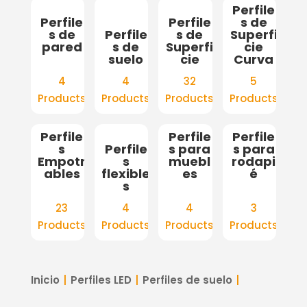
Perfile
Perfile
Perfile
s de
s de
Perfile
s de
Superfi
pared
s de
Superfi
cie
suelo
cie
Curva
4
4
32
5
Products
Products
Products
Products
Perfile
Perfile
Perfile
s
Perfile
s para
s para
Empotr
s
muebl
rodapi
ables
flexible
es
é
s
23
4
4
3
Products
Products
Products
Products
Inicio
Perfiles LED
Perfiles de suelo