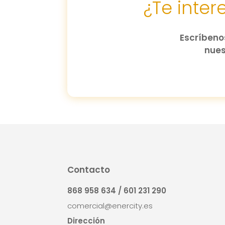
¿Te inte
Escríbenos
nues
Contacto
868 958 634 / 601 231 290
comercial@enercity.es
Dirección