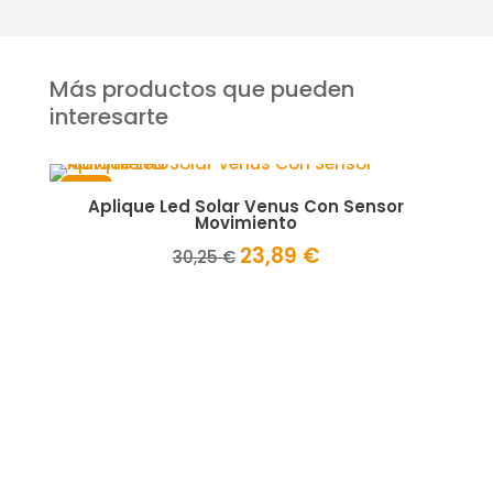
Más productos que pueden
interesarte
¡Oferta!
¡Ofert
Aplique Led Solar Venus Con Sensor
Fo
Movimiento
23,89
€
El
El
30,25
€
precio
precio
original
actual
era:
es:
30,25 €.
23,89 €.