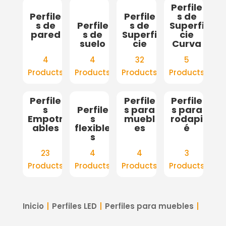
Perfile
Perfile
Perfile
s de
s de
Perfile
s de
Superfi
pared
s de
Superfi
cie
suelo
cie
Curva
4
4
32
5
Products
Products
Products
Products
Perfile
Perfile
Perfile
s
Perfile
s para
s para
Empotr
s
muebl
rodapi
ables
flexible
es
é
s
23
4
4
3
Products
Products
Products
Products
Inicio
Perfiles LED
Perfiles para muebles