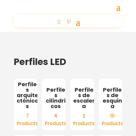
Perfiles LED
Perfile
s
Perfile
Perfile
Perfile
arquite
s
s de
s de
ctónico
cilíndri
escaler
esquin
s
cos
a
a
7
4
2
10
Products
Products
Products
Products