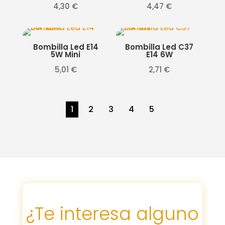
4,30
€
4,47
€
Bombilla Led E14
Bombilla Led C37
5W Mini
E14 6W
5,01
€
2,71
€
1
2
3
4
5
¿Te interesa alguno