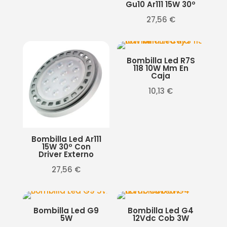
Gu10 Ar111 15W 30º
27,56
€
Bombilla Led R7S
118 10W Mm En
Caja
10,13
€
Bombilla Led Ar111
15W 30º Con
Driver Externo
27,56
€
Bombilla Led G9
Bombilla Led G4
5W
12Vdc Cob 3W