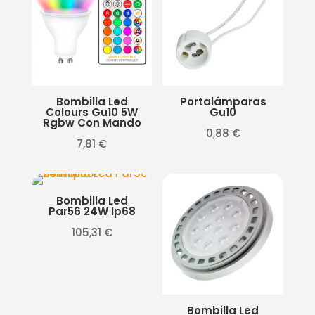
Bombilla Led
Portalámparas
Colours Gu10 5W
Gu10
Rgbw Con Mando
0,88
€
7,81
€
Bombilla Led
Par56 24W Ip68
105,31
€
Bombilla Led