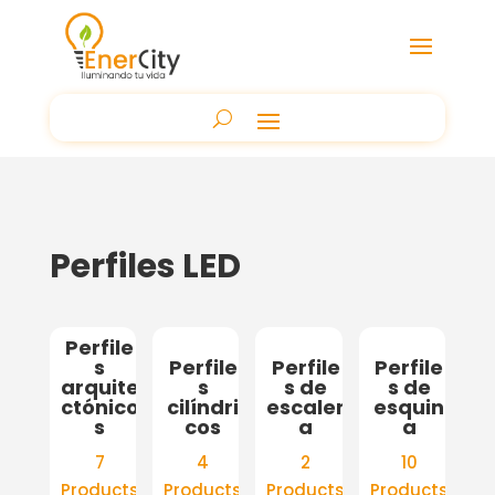
Perfiles LED
Perfile
s
Perfile
Perfile
Perfile
arquite
s
s de
s de
ctónico
cilíndri
escaler
esquin
s
cos
a
a
7
4
2
10
Products
Products
Products
Products