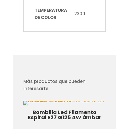
TEMPERATURA
2300
DE COLOR
Más productos que pueden
interesarte
5 7W
Bombilla Led Filamento
Bo
Espiral E27 G125 4W ámbar
E