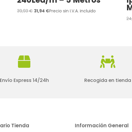
M
El
El
39,93
€
31,94
€
Precio sin I.V.A. incluido
precio
precio
24
original
actual
era:
es:
39,93 €.
31,94 €.


Envío Express 14/24h
Recogida en tienda
ario Tienda
Información General