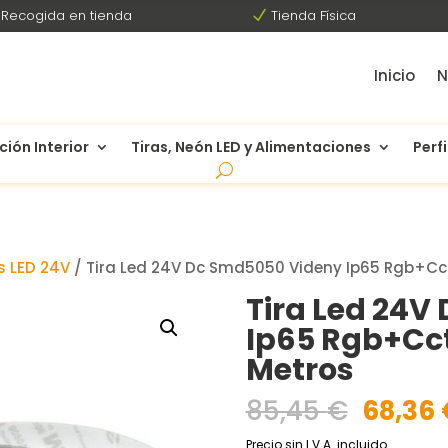
Recogida en tienda
N
Tienda Física
Inicio
N
ción Interior
Tiras, Neón LED y Alimentaciones
Perfi
s LED 24V
/ Tira Led 24V Dc Smd5050 Videny Ip65 Rgb+Cc
Tira Led 24V
Ip65 Rgb+Cct
Metros
El
85,45
€
68,36
precio
Precio sin I.V.A. incluido