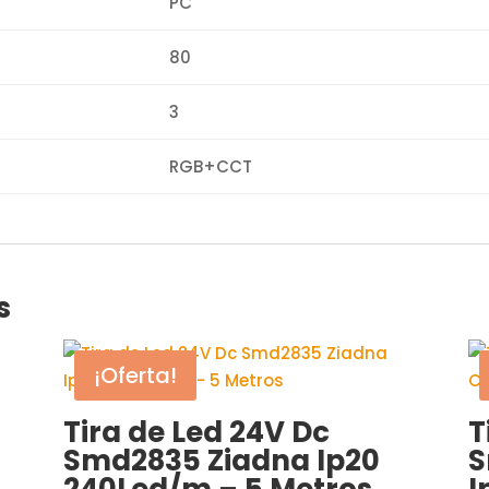
PC
80
3
RGB+CCT
s
¡Oferta!
Tira de Led 24V Dc
T
Smd2835 Ziadna Ip20
S
240Led/m – 5 Metros
I