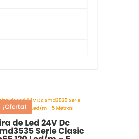
¡Oferta!
ira de Led 24V Dc
md3535 Serie Clasic
p65 120 Led/m – 5