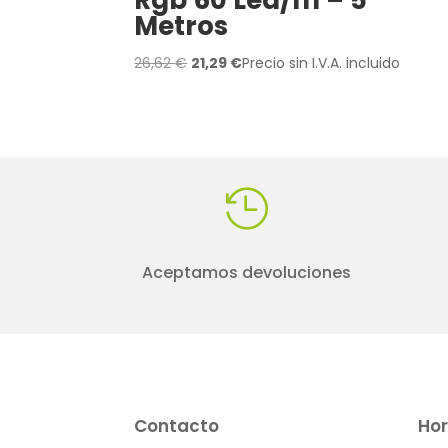
Metros
El
El
26,62
€
21,29
€
Precio sin I.V.A. incluido
precio
precio
original
actual
era:
es:
26,62 €.
21,29 €.

Aceptamos devoluciones
Contacto
Hor