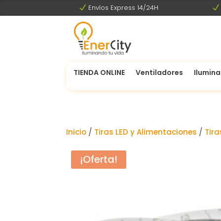
N
Envíos Express 14/24H
N
TIENDA ONLINE
Ventiladores
Ilumina
Inicio
/
Tiras LED y Alimentaciones
/
Tira
¡Oferta!