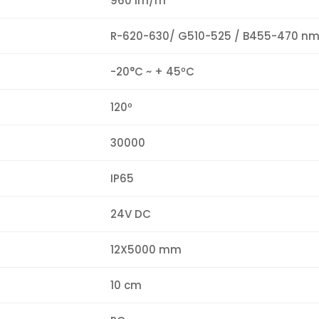
960 lm/m
R-620-630/ G510-525 / B455-470 n
-20°C ~ + 45ºC
120º
30000
IP65
24V DC
12X5000 mm
10 cm