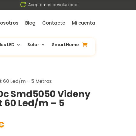

Aceptamos devoluciones
osotros
Blog
Contacto
Mi cuenta
les LED
Solar
SmartHome
t 60 Led/m – 5 Metros
 Dc Smd5050 Videny
 60 Led/m – 5
El
€
precio