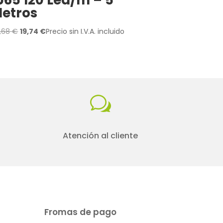
etros
El
El
,68
€
19,74
€
Precio sin I.V.A. incluido
precio
precio
original
actual
era:
es:
24,68 €.
19,74 €.
w
Atención al cliente
Fromas de pago