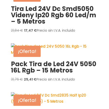
Tira Led 24V Dc Smd5050
Videny Ip20 Rgb 60 Led/m
– 5 Metros
El
El
21,84
€
17,47
€
Precio sin I.V.A. incluido
precio
precio
original
actual
era:
es:
¡Oferta!
21,84 €.
17,47 €.
Pack Tira de Led 24V 5050
16L Rgb – 15 Metros
El
El
31,76
€
25,41
€
Precio sin I.V.A. incluido
precio
precio
original
actual
era:
es:
¡Oferta!
31,76 €.
25,41 €.