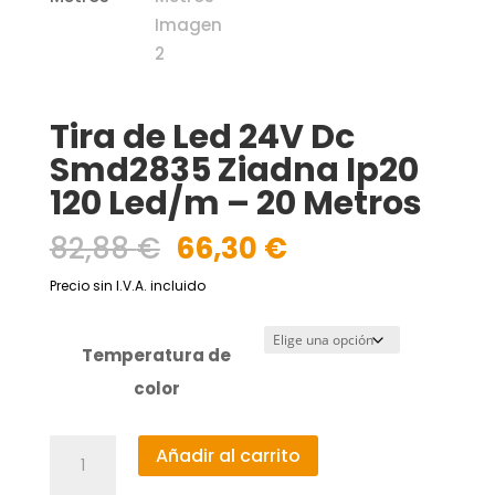
Tira de Led 24V Dc
Smd2835 Ziadna Ip20
120 Led/m – 20 Metros
El
El
82,88
€
66,30
€
precio
precio
Precio sin I.V.A. incluido
original
actual
era:
es:
82,88 €.
66,30 €.
Temperatura de
color
Tira
Añadir al carrito
de