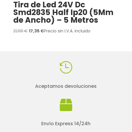
Tira de Led 24V Dc
Smd2835 Half Ip20 (5Mm
de Ancho) – 5 Metros
El
El
21,68
€
17,35
€
Precio sin I.V.A. incluido
precio
precio
original
actual
era:
es:
21,68 €.
17,35 €.

Aceptamos devoluciones

Envío Express 14/24h