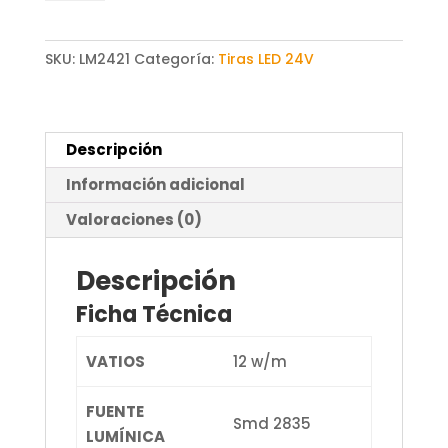
Led
24V
Dc
SKU:
LM2421
Categoría:
Tiras LED 24V
Smd2835
Ziadna
Ip20
Descripción
120
Led/m
Información adicional
-
Valoraciones (0)
20
Metros
Descripción
cantidad
Ficha Técnica
VATIOS
12 w/m
FUENTE
Smd 2835
LUMÍNICA