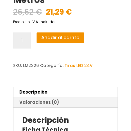
El
El
26,62
€
21,29
€
precio
precio
Precio sin I.V.A. incluido
original
actual
era:
es:
Tira
Añadir al carrito
26,62 €.
21,29 €.
Led
24V
Dc
Smd5050
SKU:
LM2226
Categoría:
Tiras LED 24V
Videny
Ip65
Rgb
Descripción
60
Led/m
Valoraciones (0)
-
5
Descripción
Metros
Ficha Técnica
cantidad