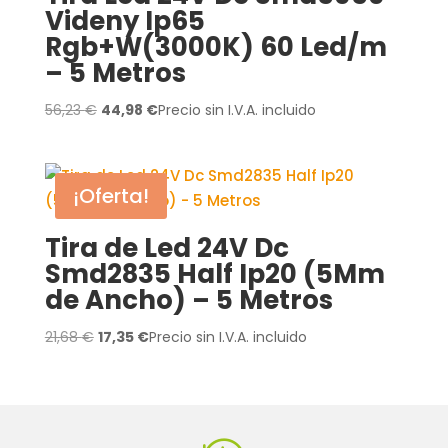
Videny Ip65
Rgb+W(3000K) 60 Led/m
– 5 Metros
El
El
56,23
€
44,98
€
Precio sin I.V.A. incluido
precio
precio
original
actual
era:
es:
¡Oferta!
56,23 €.
44,98 €.
Tira de Led 24V Dc
Smd2835 Half Ip20 (5Mm
de Ancho) – 5 Metros
El
El
21,68
€
17,35
€
Precio sin I.V.A. incluido
precio
precio
original
actual
era:
es:
21,68 €.
17,35 €.