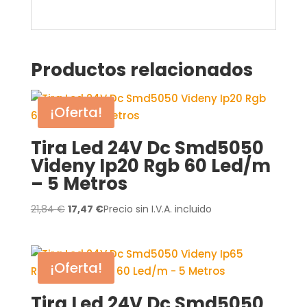
Productos relacionados
¡Oferta!
Tira Led 24V Dc Smd5050
Videny Ip20 Rgb 60 Led/m
– 5 Metros
El
El
21,84
€
17,47
€
Precio sin I.V.A. incluido
precio
precio
original
actual
era:
es:
¡Oferta!
21,84 €.
17,47 €.
Tira Led 24V Dc Smd5050