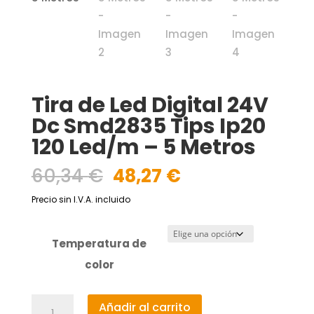
Tira de Led Digital 24V
Dc Smd2835 Tips Ip20
120 Led/m – 5 Metros
El
El
60,34
€
48,27
€
precio
precio
Precio sin I.V.A. incluido
original
actual
era:
es:
60,34 €.
48,27 €.
Temperatura de
color
Tira
Añadir al carrito