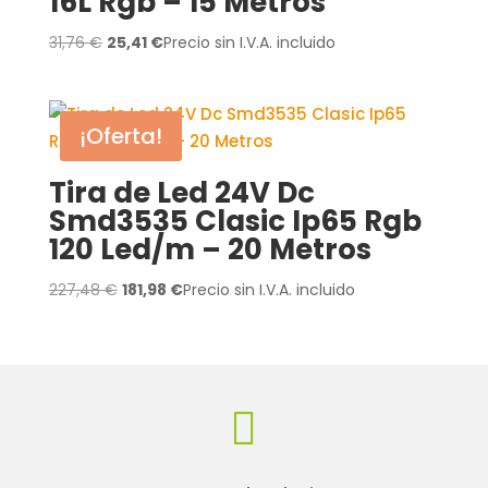
16L Rgb – 15 Metros
El
El
31,76
€
25,41
€
Precio sin I.V.A. incluido
precio
precio
original
actual
era:
es:
¡Oferta!
31,76 €.
25,41 €.
Tira de Led 24V Dc
Smd3535 Clasic Ip65 Rgb
120 Led/m – 20 Metros
El
El
227,48
€
181,98
€
Precio sin I.V.A. incluido
precio
precio
original
actual
era:
es:
227,48 €.
181,98 €.
