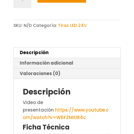
de
Led
Digital
24V
SKU:
N/D
Categoría:
Tiras LED 24V
Dc
Smd2835
Tips
Descripción
Ip20
120
Información adicional
Led/m
Valoraciones (0)
–
5
Descripción
Metros
cantidad
Video de
presentación
https://www.youtube.c
om/watch?v=W6FZMitiR4c
Ficha Técnica