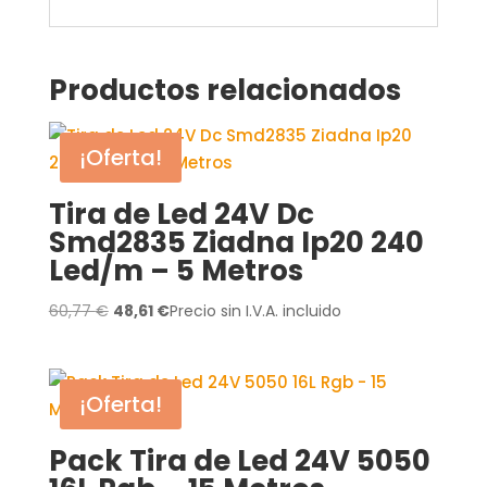
Productos relacionados
¡Oferta!
Tira de Led 24V Dc
Smd2835 Ziadna Ip20 240
Led/m – 5 Metros
El
El
60,77
€
48,61
€
Precio sin I.V.A. incluido
precio
precio
original
actual
era:
es:
¡Oferta!
60,77 €.
48,61 €.
Pack Tira de Led 24V 5050