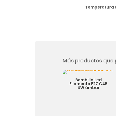
Temperatura d
Más productos que p
d G4
Bombilla Led
Bombilla Led 
 3W
Filamento E27 G45
Ar111 15W 30
4W ámbar