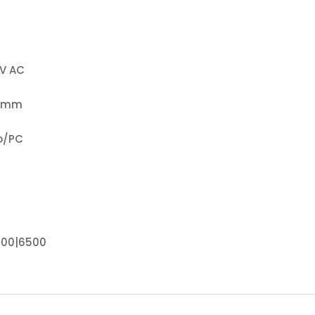
V AC
H mm
o/PC
000|6500