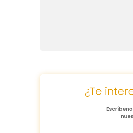
¿Te inte
Escríbenos
nues