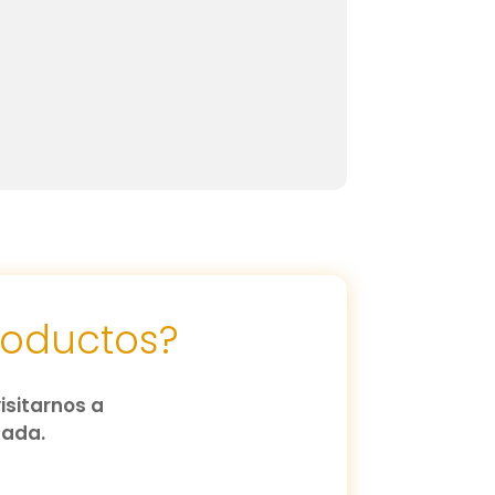
roductos?
isitarnos a
zada.