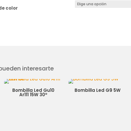
e color
ueden interesarte
Gu10
Bombilla Led G9 5W
Bombilla Le
º
Filamento E14 
4W ámbar