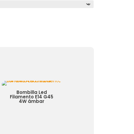
d
Bombilla Led E27 50W
Bombilla Led
G45
Industrial Iris
Filamento Espiral
Botella 70 Mm 
ámbar