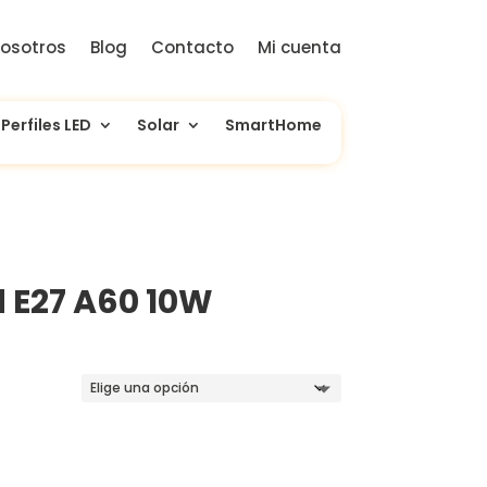
osotros
Blog
Contacto
Mi cuenta
Perfiles LED
Solar
SmartHome
d E27 A60 10W