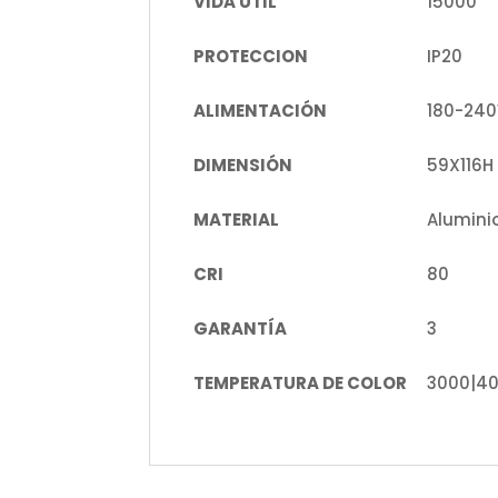
VIDA ÚTIL
15000
PROTECCION
IP20
ALIMENTACIÓN
180-240
DIMENSIÓN
59X116
MATERIAL
Alumini
CRI
80
GARANTÍA
3
TEMPERATURA DE COLOR
3000|4