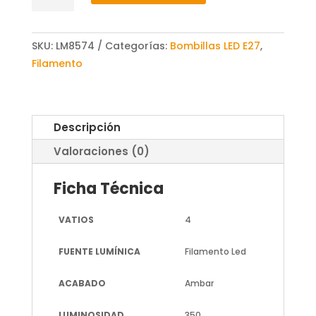
Filamento
Espiral
SKU:
LM8574
Categorías:
Bombillas LED E27
,
E27
Filamento
G125
4W
ámbar
cantidad
Descripción
Valoraciones (0)
Ficha Técnica
VATIOS
4
FUENTE LUMÍNICA
Filamento Led
ACABADO
Ambar
LUMINOSIDAD
350