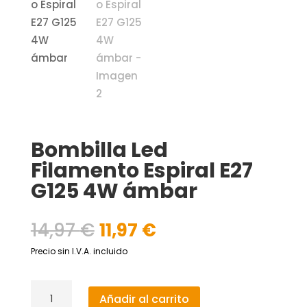
Bombilla Led
Filamento Espiral E27
G125 4W ámbar
El
El
14,97
€
11,97
€
precio
precio
Precio sin I.V.A. incluido
original
actual
era:
es:
Bombilla
14,97 €.
11,97 €.
Añadir al carrito
Led