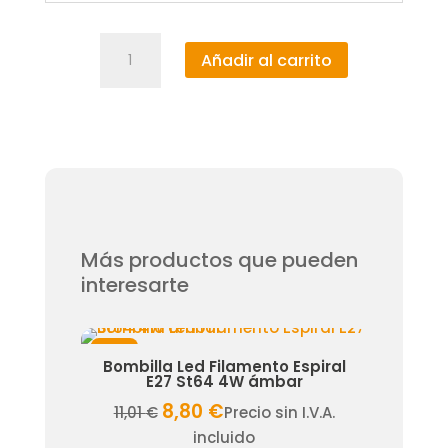
Bombilla
Añadir al carrito
Led
Filamento
Espiral
E27
G125
4W
ámbar
cantidad
Más productos que pueden
interesarte
¡Oferta!
¡Oferta!
W 30º
Bombilla Led Filamento Espiral
Bomb
E27 St64 4W ámbar
 I.V.A.
8,80
€
El
El
11,01
€
Precio sin I.V.A.
45,2
precio
precio
incluido