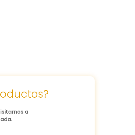
roductos?
isitarnos a
zada.