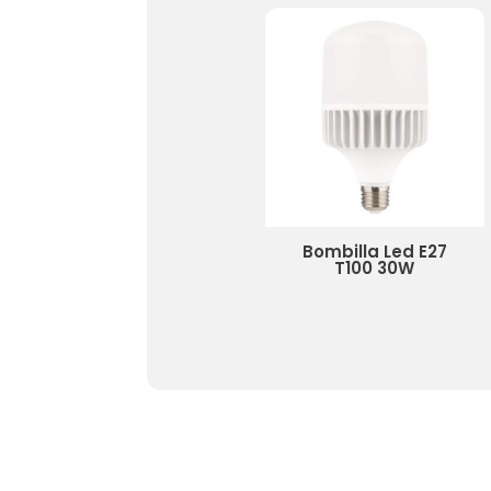
Bombilla Led
Filamento Espiral E27
G125 4W ámbar
Bombilla Led E27
T100 30W