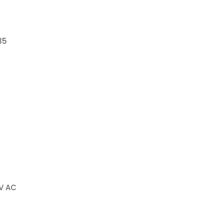
35
V AC
m