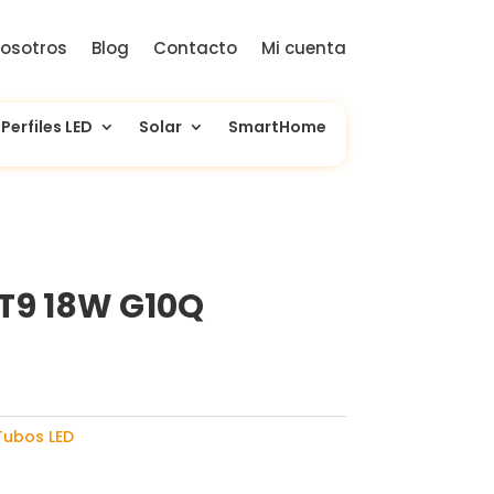
osotros
Blog
Contacto
Mi cuenta
Perfiles LED
Solar
SmartHome
 T9 18W G10Q
Tubos LED