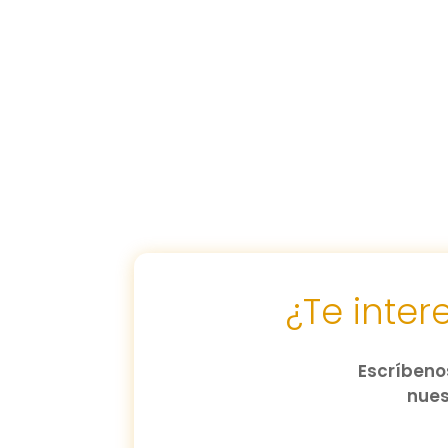
¿Te inte
Escríbenos
nues