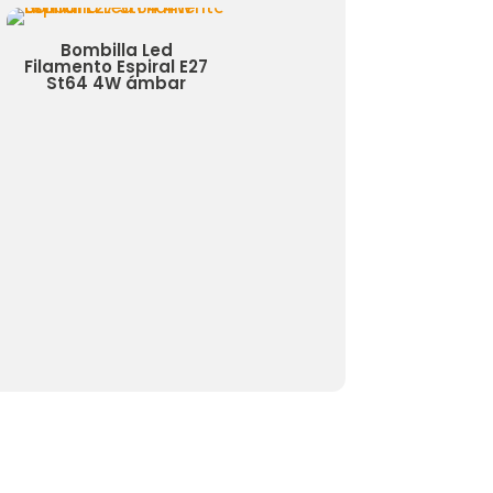
Bombilla Led
Panel Led Circular
Filamento Espiral E27
Serie Slim 20W -
St64 4W ámbar
Pack de 10 Uds