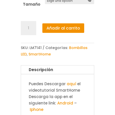
19,08 €.
15,20 €.
Tamaño
Carpeta
Añadir al carrito
Poster
Led
A
SKU:
LM7141
Categorías:
Bombillas
2
LED
,
SmartHome
Caras
A3/A4
12V
Descripción
Dc
cantidad
Puedes Descargar
aquí
el
videotutorial SmartHome
Descarga la app en el
siguiente link:
Android
–
Iphone