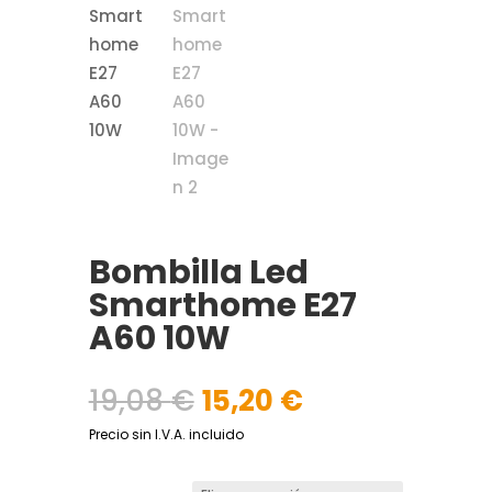
Bombilla Led
Smarthome E27
A60 10W
El
El
19,08
€
15,20
€
precio
precio
Precio sin I.V.A. incluido
original
actual
era:
es: