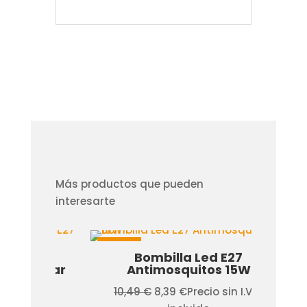
Más productos que pueden
interesarte
¡Oferta!
¡Ofer
ento
Bombilla Led E27
Bomb
ámbar
Antimosquitos 15W
El
El
.V.A.
10,49
€
8,39
€
Precio sin I.V.A.
4