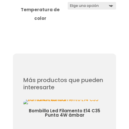
Temperatura de
color
Más productos que pueden
interesarte
 Gu10
Bombilla Led Filamento E14 C35
Bo
Punta 4W ámbar