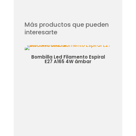
Más productos que pueden
interesarte
 E27
Bombilla Led Filamento Espiral
B
o
E27 A165 4W ámbar