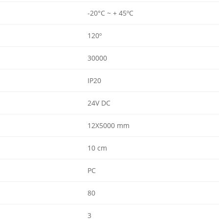
-20°C ~ + 45ºC
120º
30000
IP20
24V DC
12X5000 mm
10 cm
PC
80
3