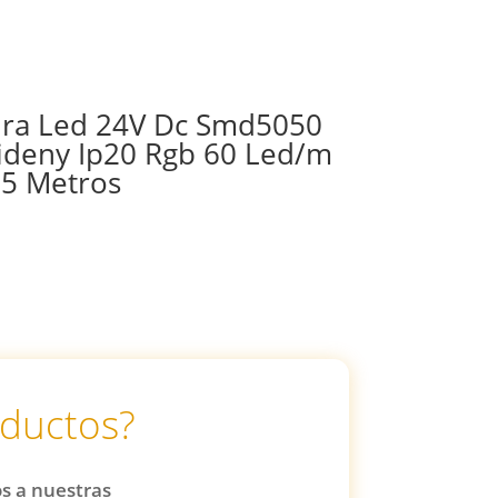
ira Led 24V Dc Smd5050
ideny Ip20 Rgb 60 Led/m
 5 Metros
oductos?
os a nuestras