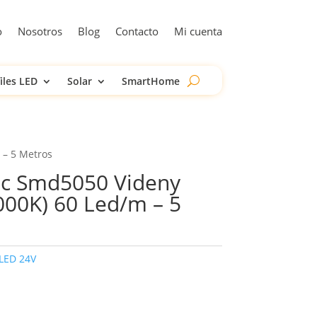
o
Nosotros
Blog
Contacto
Mi cuenta
iles LED
Solar
SmartHome
 – 5 Metros
Dc Smd5050 Videny
00K) 60 Led/m – 5
 LED 24V