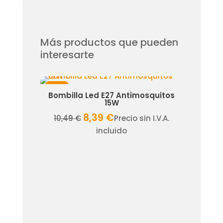
Videny
Ip20
60
Más productos que pueden
Led/m
interesarte
-
5
Metros
¡Oferta!
¡Oferta!
piral
Bombilla Led E27 Antimosquitos
Bomb
cantidad
15W
8,39
€
El
El
I.V.A.
10,49
€
Precio sin I.V.A.
51,2
precio
precio
incluido
original
actual
era:
es:
10,49 €.
8,39 €.