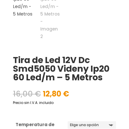
Tira de Led 12V Dc
Smd5050 Videny Ip20
60 Led/m – 5 Metros
El
El
16,00
€
12,80
€
precio
precio
Precio sin I.V.A. incluido
original
actual
era:
es:
16,00 €.
12,80 €.
Temperatura de