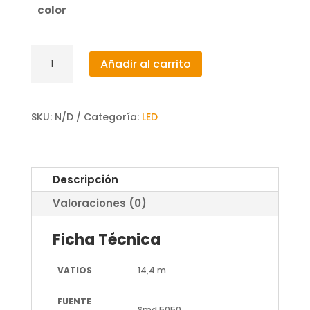
color
Tira
Añadir al carrito
de
Led
12V
SKU:
N/D
Categoría:
LED
Dc
Smd5050
Videny
Ip20
Descripción
60
Valoraciones (0)
Led/m
-
Ficha Técnica
5
Metros
VATIOS
14,4 m
cantidad
FUENTE
Smd 5050