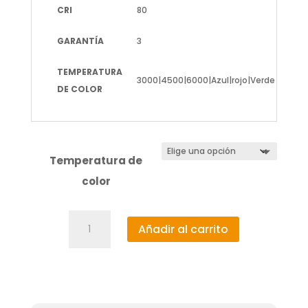
CRI
80
GARANTÍA
3
TEMPERATURA
3000|4500|6000|Azul|rojo|Verde
DE COLOR
Temperatura de
color
Tira
Añadir al carrito
de
Led
12V
Dc
Smd5050