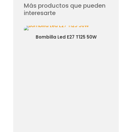
Más productos que pueden
interesarte
piral
Bombilla Led E27 T125 50W
B