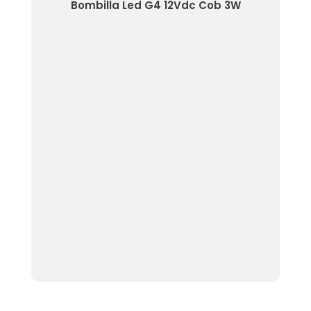
15W
Bombilla Led G4 12Vdc Cob 3W
Bomb