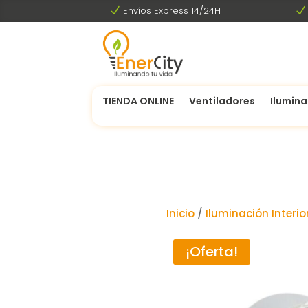
N
Envíos Express 14/24H
N
TIENDA ONLINE
Ventiladores
Ilumina
Inicio
/
Iluminación Interio
¡Oferta!