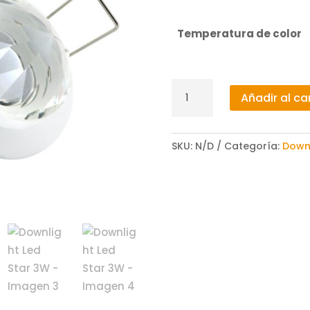
original
ac
era:
es:
8,01 €.
6,4
Temperatura de color
Downlight
Añadir al car
Led
Star
3W
SKU:
N/D
Categoría:
Downl
cantidad