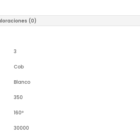
loraciones (0)
3
Cob
Blanco
350
160º
30000