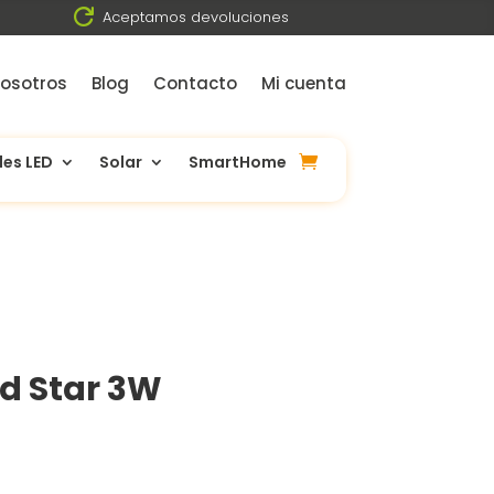

Aceptamos devoluciones
osotros
Blog
Contacto
Mi cuenta
les LED
Solar
SmartHome
d Star 3W
ecio