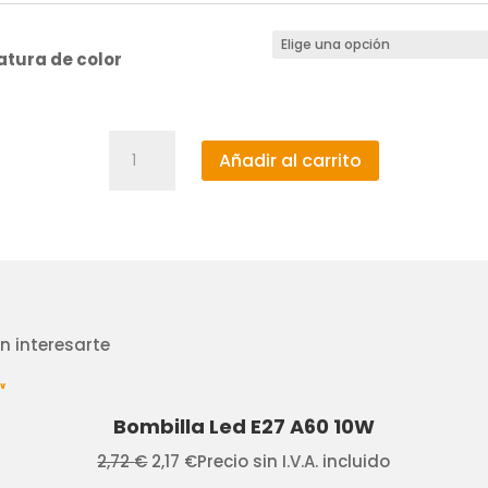
tura de color
Downlight
Añadir al carrito
Led
Star
3W
cantidad
 interesarte
Bombilla Led E27 A60 10W
El
El
2,72
€
2,17
€
Precio sin I.V.A. incluido
precio
precio