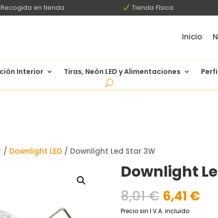
Recogida en tienda
N
Tienda Física
Inicio
N
ción Interior
Tiras, Neón LED y Alimentaciones
Perfi
r
/
Downlight LED
/ Downlight Led Star 3W
Downlight Le
El
El
8,01
€
6,41
€
precio
pr
Precio sin I.V.A. incluido