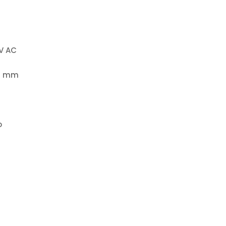
V AC
H mm
o