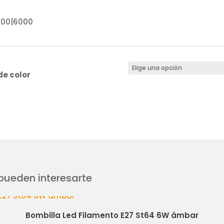
500|6000
e color
ueden interesarte
Bombilla Led Filamento E27 St64 6W ámbar