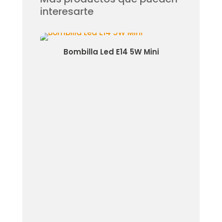
interesarte
10 5W
Bombilla Led E14 5W Mini
Bombi