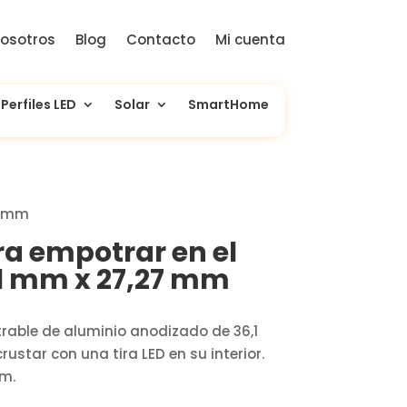
osotros
Blog
Contacto
Mi cuenta
Perfiles LED
Solar
SmartHome
27 mm
ara empotrar en el
,1 mm x 27,27 mm
trable de aluminio anodizado de 36,1
ustar con una tira LED en su interior.
 m.