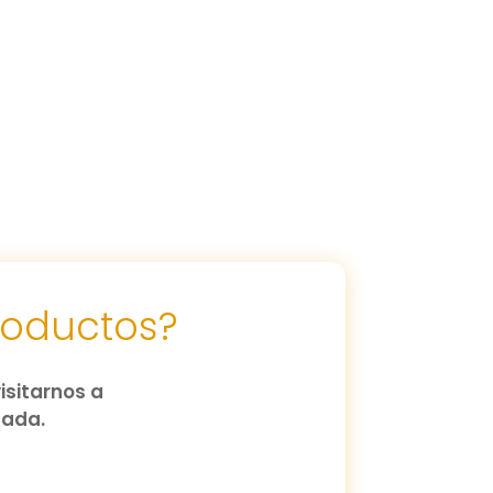
roductos?
isitarnos a
zada.