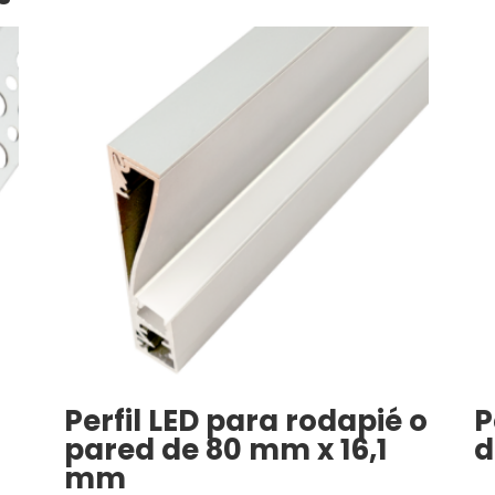
Perfil LED para rodapié o
P
pared de 80 mm x 16,1
d
mm