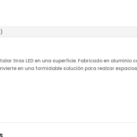
0)
nstalar tiras LED en una superficie. Fabricado en alumini
onvierte en una formidable solución para realzar espaci
s