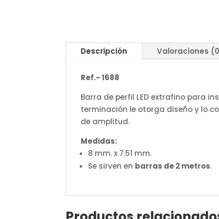
Descripción
Valoraciones (
Ref.- 1688
Barra de perfil LED extrafino para i
terminación le otorga diseño y lo c
de amplitud.
Medidas:
8 mm. x 7.51 mm.
Se sirven en
barras de 2 metros
.
Productos relacionado