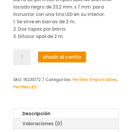
lacado negro de 23,2 mm. x 7 mm. para
incrustar con una tira LED en su interior.
1. Se sirve en barras de 2 m.
2. Dos tapas por barra.
3. Difusor opal de 2 m.
Perfil
Añadir al carrito
LED
de
empotrar
SKU:
1624072
Categorías:
Perfiles Empotrables
,
de
Perfiles LED
23,2
mm
x
7
Descripción
mm
Valoraciones (0)
negro