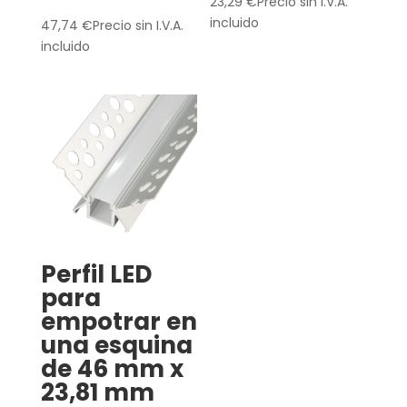
23,29
€
Precio sin I.V.A.
incluido
47,74
€
Precio sin I.V.A.
incluido
Perfil LED
para
empotrar en
una esquina
de 46 mm x
23,81 mm