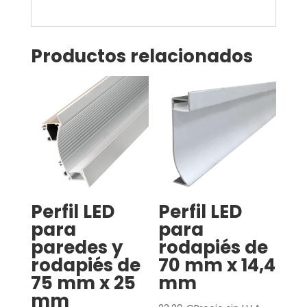
cantidad
Productos relacionados
Perfil LED
Perfil LED
para
para
paredes y
rodapiés de
rodapiés de
70 mm x 14,4
75 mm x 25
mm
mm