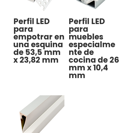
Perfil LED
Perfil LED
para
para
empotrar en
muebles
una esquina
especialme
de 53,5 mm
nte de
x 23,82 mm
cocina de 26
mm x 10,4
mm