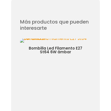
Más productos que pueden
interesarte
Ip68
Bombilla Led Filamento E27
Bomb
St64 6W ámbar