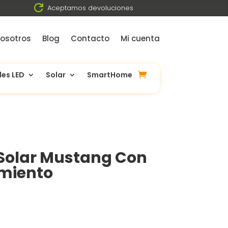

Aceptamos devoluciones
osotros
Blog
Contacto
Mi cuenta
les LED
Solar
SmartHome
 Solar Mustang Con
miento
El
precio
l
actual