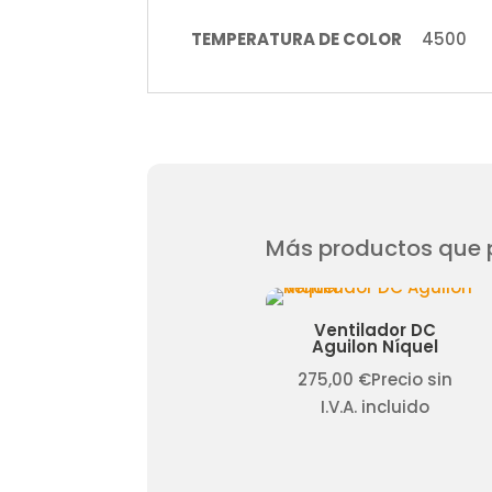
TEMPERATURA DE COLOR
4500
Más productos que p
Ventilador Evros (2
Ventilador DC
colores)
Aguilon Níquel
150,00
€
Precio sin
275,00
€
Precio sin
I.V.A. incluido
I.V.A. incluido