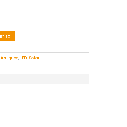
es:
.
15,29 €.
rrito
:
Apliques
,
LED
,
Solar