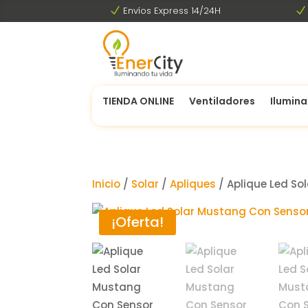
N
Envíos Express 14/24H
N
TIENDA ONLINE
Ventiladores
Ilumina
Inicio
/
Solar
/
Apliques
/ Aplique Led S
¡Oferta!