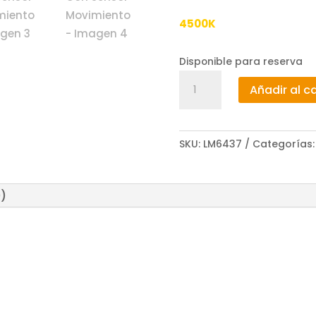
era:
4500K
19,36 €
Disponible para reserva
Aplique
Añadir al ca
Led
Solar
Mustang
SKU:
LM6437
Categorías
Con
Sensor
Movimiento
0)
cantidad