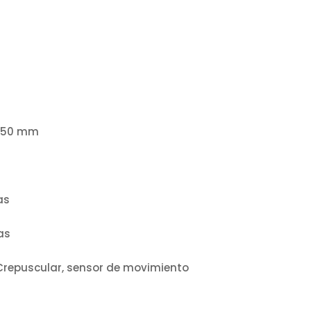
X50 mm
as
as
Crepuscular, sensor de movimiento