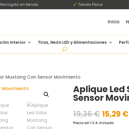
Recogida en tienda
N
Tienda Física
Inicio
N
ción Interior
Tiras, Neón LED y Alimentaciones
Perfi
olar Mustang Con Sensor Movimiento
Aplique Led
Sensor Movi
El
19,36
€
15,29
€
precio
Precio sin I.V.A. incluido
origina