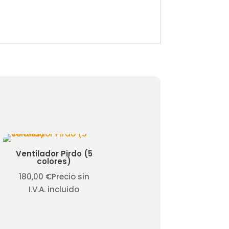
Ventilador Pirdo (5
Ventilador DC Otto
colores)
Niquel
180,00
€
Precio sin
360,00
€
Precio sin
I.V.A. incluido
I.V.A. incluido