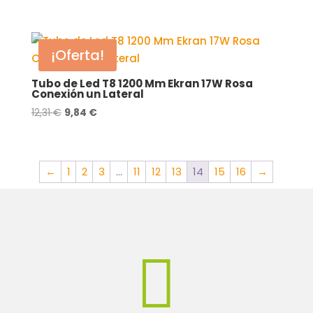
precio
precio
original
actual
era:
es:
¡Oferta!
14,42 €.
11,54 €.
Tubo de Led T8 1200 Mm Ekran 17W Rosa
Conexión un Lateral
El
El
12,31
€
9,84
€
precio
precio
original
actual
era:
es:
←
1
2
3
…
11
12
13
14
15
16
→
12,31 €.
9,84 €.
