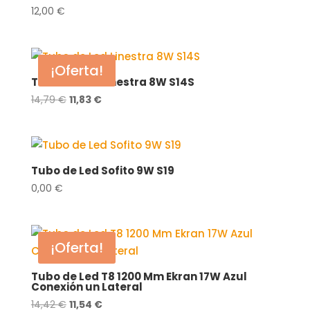
12,00
€
¡Oferta!
Tubo de Led Linestra 8W S14S
El
El
14,79
€
11,83
€
precio
precio
original
actual
era:
es:
14,79 €.
11,83 €.
Tubo de Led Sofito 9W S19
0,00
€
¡Oferta!
Tubo de Led T8 1200 Mm Ekran 17W Azul
Conexión un Lateral
El
El
14,42
€
11,54
€