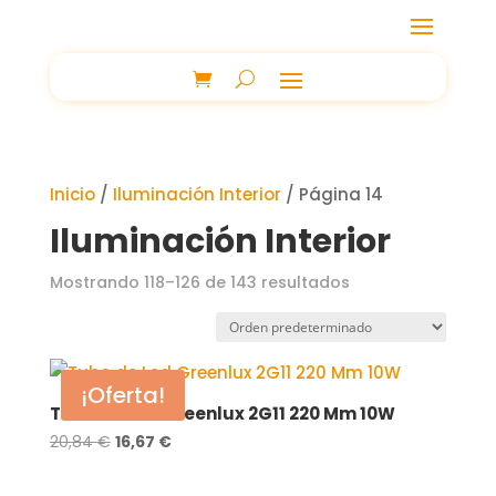
Inicio
/
Iluminación Interior
/ Página 14
Iluminación Interior
Mostrando 118–126 de 143 resultados
¡Oferta!
Tubo de Led Greenlux 2G11 220 Mm 10W
El
El
20,84
€
16,67
€
precio
precio
original
actual