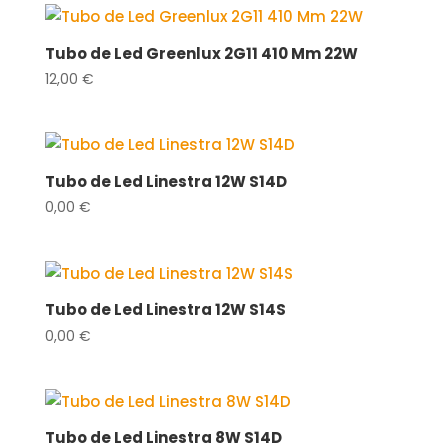
era:
es:
20,84 €.
16,67 €.
Tubo de Led Greenlux 2G11 410 Mm 22W
12,00
€
Tubo de Led Linestra 12W S14D
0,00
€
Tubo de Led Linestra 12W S14S
0,00
€
Tubo de Led Linestra 8W S14D