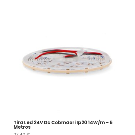
Tira Led 24V Dc Cobmaori Ip20 14W/m – 5
Metros
27,40
€