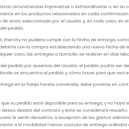
stan circunstancias imprevistas o extraordinarias o, en su c
istente en los productos relacionados en cada confirmació
de envío seleccionado por el Usuario y, en todo caso, en e
del pedido.
e,
Enercity
no pudiera cumplir con la fecha de entrega, conta
 adelante con la compra estableciendo una nueva fecha de e
quier caso, las entregas a domicilio se realizan en días lab
 del pedido por ausencia del Usuario, el pedido podría ser d
o dónde se encuentra el pedido y cómo hacer para que sea 
e entrega en la franja horaria convenida, debe ponerse en co
 que su pedido esté disponible para su entrega, y no haya
 desea desistir del contrato y éste se considerará resuelto
uario le serán devueltos, a excepción de los gastos adiciona
rente a la modalidad menos costosa de entrega ordinaria qu