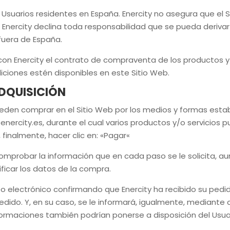
a Usuarios residentes en España.
Enercity
no asegura que el S
.
Enercity
declina toda responsabilidad que se pueda deriva
fuera de España.
 con
Enercity
el contrato de compraventa de los productos y
iciones estén disponibles en este Sitio Web.
DQUISICIÓN
den comprar en el Sitio Web por los medios y formas estab
enercity.es
, durante el cual varios productos y/o servicios
 finalmente, hacer clic en: «
Pagar
«
comprobar la información que en cada paso se le solicita, 
ficar los datos de la compra.
reo electrónico confirmando que
Enercity
ha recibido su pedi
l pedido. Y, en su caso, se le informará, igualmente, median
formaciones también podrían ponerse a disposición del Usua