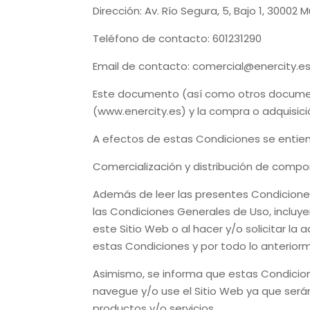
Dirección:
Av. Río Segura, 5, Bajo 1, 30002 M
Teléfono de contacto:
601231290
Email de contacto:
comercial@enercity.e
Este documento (así como otros document
(
www.enercity.es
) y la compra o adquisic
A efectos de estas Condiciones se entie
Comercialización y distribución de comp
Además de leer las presentes Condiciones,
las Condiciones Generales de Uso, incluyen
este Sitio Web o al hacer y/o solicitar la
estas Condiciones y por todo lo anterior
Asimismo, se informa que estas Condicion
navegue y/o use el Sitio Web ya que será
productos y/o servicios.