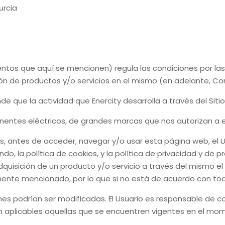
urcia
s
os que aquí se mencionen) regula las condiciones por las q
ión de productos y/o servicios en el mismo (en adelante, Co
nde que la actividad que
Enercity
desarrolla a través del Si
onentes eléctricos, de grandes marcas que nos autorizan a
 antes de acceder, navegar y/o usar esta página web, el Us
do, la política de cookies, y la política de privacidad y de
 adquisición de un producto y/o servicio a través del mismo 
mente mencionado, por lo que si no está de acuerdo con todo
es podrían ser modificadas. El Usuario es responsable de c
n aplicables aquellas que se encuentren vigentes en el mome