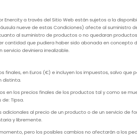
or
Enercity
a través del Sitio Web están sujetos a la disponi
láusula nueve de estas Condiciones) afecte al suministro de
en cuanto al suministro de productos o no quedaran producto
ier cantidad que pudiera haber sido abonada en concepto d
servicio deviniera irrealizable.
los finales, en Euros (€) e incluyen los impuestos, salvo que 
 distinta.
os en los precios finales de los productos tal y como se mue
s de:
Tipsa
.
s adicionales al precio de un producto o de un servicio de f
taria y libremente.
momento, pero los posibles cambios no afectarán a los ped