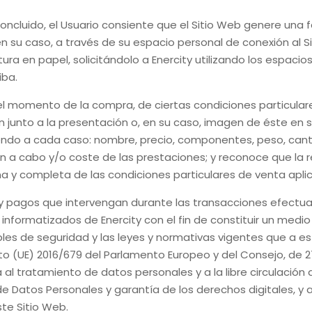
cluido, el Usuario consiente que el Sitio Web genere una fa
n su caso, a través de su espacio personal de conexión al S
tura en papel, solicitándolo a
Enercity
utilizando los espacio
iba.
n el momento de la compra, de ciertas condiciones particula
n junto a la presentación o, en su caso, imagen de éste en 
endo a cada caso: nombre, precio, componentes, peso, cantid
án a cabo y/o coste de las prestaciones; y reconoce que la 
na y completa de las condiciones particulares de venta apli
 pagos que intervengan durante las transacciones efectuad
s informatizados de
Enercity
con el fin de constituir un medi
les de seguridad y las leyes y normativas vigentes que a es
(UE) 2016/679 del Parlamento Europeo y del Consejo, de 27 d
 al tratamiento de datos personales y a la libre circulación
de Datos Personales y garantía de los derechos digitales, y 
ste Sitio Web.