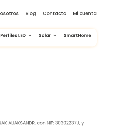
osotros
Blog
Contacto
Mi cuenta
Perfiles LED
Solar
SmartHome
NAK ALIAKSANDR, con NIF: 30302237J
, y